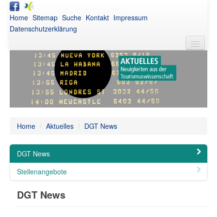
Home
Sitemap
Suche
Kontakt
Impressum
Datenschutzerklärung
DGT
Aktuelles
Awards
Netzwerk
Home
/
Aktuelles
/
DGT News
Publikationen
DGT News
Veranstaltungen
Stellenangebote
Intern
DGT News