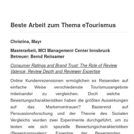
Beste Arbeit zum Thema eTourismus
Christina, Mayr
Masterarbeit, MCI Management Center Innsbruck
Betreuer: Bernd Reitsamer
Consumer Ratings and Brand Trust: The Role of Review
Valence, Review Depth and Reviewer Expertise
Online Kundenrezensionen erm
öglichen
es
Reisenden
auf
einfache
Weise
verschiedenste
Tourismusangebote
miteinander zu vergleichen. Doch welche
Bewertungscharakteristiken haben die gr
ößten
Auswirkungen
auf das Markenvertrauen? Basierend auf
Persuasionsforschung und der Theorie des Sozialen
Vergleichs wurden zwei Experimente durchgef
ührt
,
um
zu
testen
wie
sich
spezielle
Bewertungscharakteristiken
(Bewertungsvalenz, Expertise der Bewertenden,