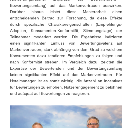
Bewertungsumfang) auf das Markenvertrauen auswirken.
Dar
über
hinaus
leistet diese Masterarbeit einen
entscheidenden Beitrag zur Forschung, da diese Effekte
durch spezifische Charaktereigenschaften (Empfehlungs-
Adoption, Konsumenten-Konformit
ät
,
Stimmungslage
) der
Teilnehmer moderiert werden. Die Ergebnisse indizieren
einen signifikanten Einfluss von Bewertungsvalenz auf
Markenvertrauen, stark abh
ängig
von
dem Grad zu welchem
Konsumenten dazu tendieren Empfehlungen zu folgen und
nach Konformit
ät
streben
.
Im
Vergleich
dazu
,
zeigten
die
Expertise
der
Bewertenden
und
der
Bewertungsumfang
keinen
signifikanten
Ef
fekt auf das Markenvertrauen. F
ü
r
Hotelmanager ist es somit wichtig, die Anzahl an Incentives
f
ür
Bewertungen
zu
erhöhen
,
Nutzerengagement
zu
belohnen
und
ad
äquat
auf Bewertungen zu reagieren.