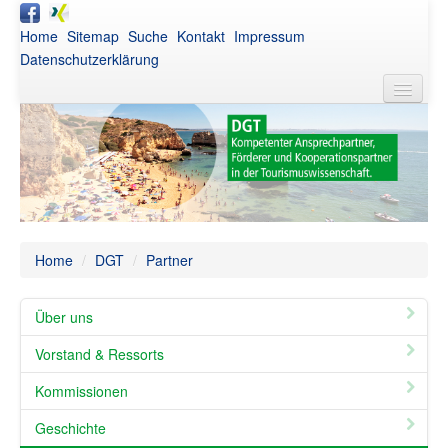
Home
Sitemap
Suche
Kontakt
Impressum
Datenschutzerklärung
DGT
Aktuelles
Awards
Netzwerk
Home
/
DGT
/
Partner
Publikationen
Über uns
Veranstaltungen
Vorstand & Ressorts
Intern
Kommissionen
Geschichte