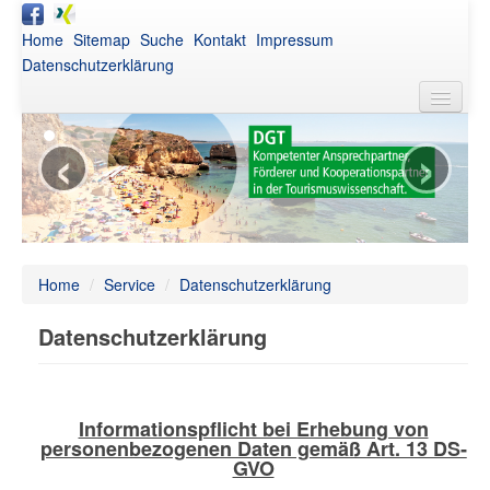
Home
Sitemap
Suche
Kontakt
Impressum
Datenschutzerklärung
‹
›
DGT
Aktuelles
Awards
Netzwerk
Home
/
Service
/
Datenschutzerklärung
Publikationen
Datenschutzerklärung
Veranstaltungen
Intern
Informationspflicht bei Erhebung von
personenbezogenen Daten gemäß Art. 13 DS­
GVO