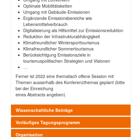
Optimale Mobilitätsketten
Umgang mit Gebäude-Emissionen
Ergänzende Emissionsbereiche wie
Lebensmittelverbrauch
Digitalisierung als Hilfsmittel zur Emissionsreduktion
Reduktion der Infrastrukturabhängigkeit
Klimafreundlicher Wintersporttourismus
Klimafreundlicher Sommertourismus
Berücksichtigung Emissionsziele in
tourismuspolitischen Strategien und Visionen
…
Ferner ist 2022 eine thematisch offene Session mit
Themen ausserhalb des Konferenzthemas geplant (bitte
bei der Einreichung
eines Abstracts angeben).
Wissenschaftliche Beiträge
Wir freuen uns auf Ihre wissenschaftlichen Beiträge für
Vorläufiges Tagungsprogramm
die Jahrestagung 2022. Vorgesehen sind sowohl 20-
minütige Vorträge bzw. kürzere 10-minütige
Organisation