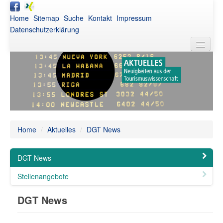
Home
Sitemap
Suche
Kontakt
Impressum
Datenschutzerklärung
DGT
Aktuelles
Awards
Netzwerk
Home
/
Aktuelles
/
DGT News
Publikationen
DGT News
Veranstaltungen
Stellenangebote
Intern
DGT News