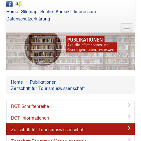
Home
Sitemap
Suche
Kontakt
Impressum
Datenschutzerklärung
DGT
Aktuelles
Awards
Netzwerk
Home
/
Publikationen
/
Zeitschrift für Tourismuswissenschaft
Publikationen
Veranstaltungen
DGT Schriftenreihe
Intern
DGT Informationen
Zeitschrift für Tourismuswissenschaft
Zeitschrift TourismusWissen quarterly