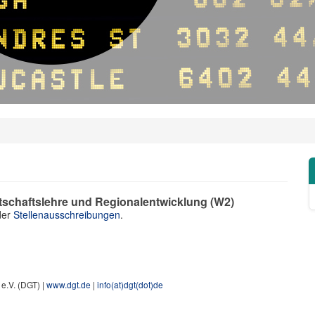
rtschaftslehre und Regionalentwicklung (W2)
 der
Stellenausschreibungen
.
 e.V. (DGT) |
www.dgt.de
|
info(at)dgt(dot)de