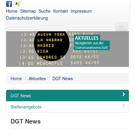
Home
Sitemap
Suche
Kontakt
Impressum
Datenschutzerklärung
DGT
Aktuelles
Awards
Netzwerk
Home
/
Aktuelles
/
DGT News
Publikationen
DGT News
Veranstaltungen
Stellenangebote
Intern
DGT News