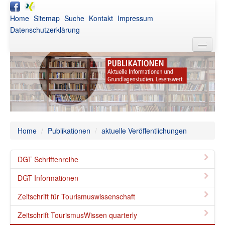
Home
Sitemap
Suche
Kontakt
Impressum
Datenschutzerklärung
DGT
Aktuelles
Awards
Netzwerk
Home
/
Publikationen
/
aktuelle Veröffentlichungen
Publikationen
DGT Schriftenreihe
Veranstaltungen
DGT Informationen
Intern
Zeitschrift für Tourismuswissenschaft
Zeitschrift TourismusWissen quarterly