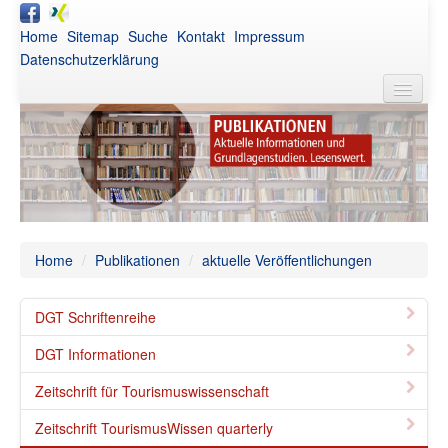
Home
Sitemap
Suche
Kontakt
Impressum
Datenschutzerklärung
DGT
Aktuelles
Awards
Netzwerk
Home
/
Publikationen
/
aktuelle Veröffentlichungen
Publikationen
DGT Schriftenreihe
Veranstaltungen
DGT Informationen
Intern
Zeitschrift für Tourismuswissenschaft
Zeitschrift TourismusWissen quarterly