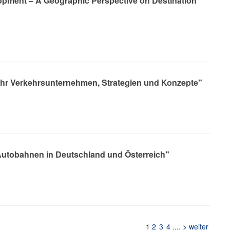
opment – A Geographic Perspective on Destination
r Verkehrsunternehmen, Strategien und Konzepte"
Autobahnen in Deutschland und Österreich"
1
2
3
4
....
> weiter