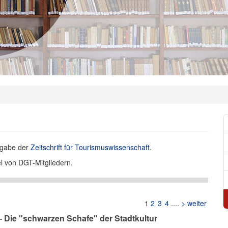
usgabe der
Zeitschrift für Tourismuswissenschaft
.
l von DGT-Mitgliedern.
1
2
3
4
....
> weiter
 Die "schwarzen Schafe" der Stadtkultur