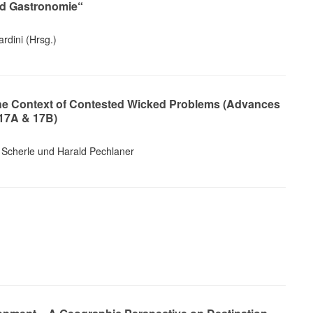
nd Gastronomie“
rdini (Hrsg.)
he Context of Contested Wicked Problems (Advances
 17A & 17B)
i Scherle und Harald Pechlaner