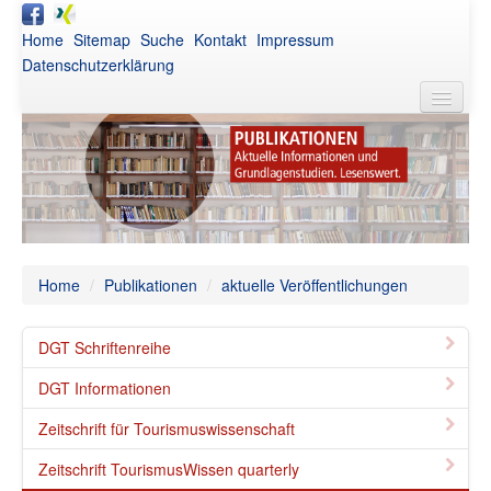
Home
Sitemap
Suche
Kontakt
Impressum
Datenschutzerklärung
DGT
Aktuelles
Awards
Netzwerk
Home
/
Publikationen
/
aktuelle Veröffentlichungen
Publikationen
DGT Schriftenreihe
Veranstaltungen
DGT Informationen
Intern
Zeitschrift für Tourismuswissenschaft
Zeitschrift TourismusWissen quarterly