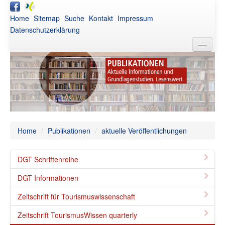
Home
Sitemap
Suche
Kontakt
Impressum
Datenschutzerklärung
DGT
Aktuelles
Awards
Netzwerk
Home
/
Publikationen
/
aktuelle Veröffentlichungen
Publikationen
DGT Schriftenreihe
Veranstaltungen
DGT Informationen
Intern
Zeitschrift für Tourismuswissenschaft
Zeitschrift TourismusWissen quarterly